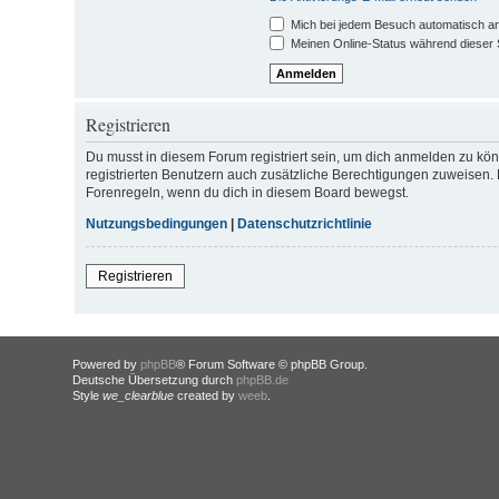
Mich bei jedem Besuch automatisch a
Meinen Online-Status während dieser 
Registrieren
Du musst in diesem Forum registriert sein, um dich anmelden zu könn
registrierten Benutzern auch zusätzliche Berechtigungen zuweisen. 
Forenregeln, wenn du dich in diesem Board bewegst.
Nutzungsbedingungen
|
Datenschutzrichtlinie
Registrieren
Powered by
phpBB
® Forum Software © phpBB Group.
Deutsche Übersetzung durch
phpBB.de
Style
we_clearblue
created by
weeb
.