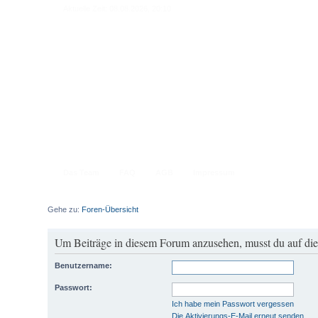
Aktuelle Zeit: 08.08.2026, 20:10
Das Team
FAQ
AGB
Impressum
Gehe zu:
Foren-Übersicht
Um Beiträge in diesem Forum anzusehen, musst du auf dies
Benutzername:
Passwort:
Ich habe mein Passwort vergessen
Die Aktivierungs-E-Mail erneut senden