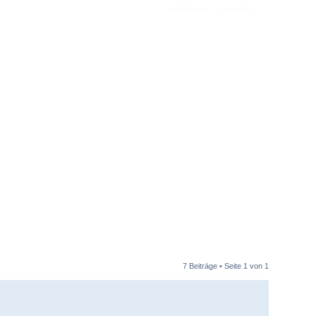
Registrieren
Anmelden
7 Beiträge • Seite
1
von
1