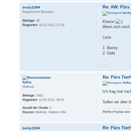
Re: AW: Fürs
becky11984
Registrierter Benutzer
von
beck
Beiträge:
48
Klasse
Registriert:
16.12.2013, 17:29
Wenn sich noch 
Liste:
1. Becky
2. Gabi
...
...
Re: Fürs Tier
Xafira
von
Xafir
Malinoid
Ich frag mal nach
Beiträge:
1402
Registriert:
10.05.2013, 05:54
Sollen wir über 
Anzahl der Hunde:
5
Perfect Human are 
Rassen:
Malinois, Malinois-Mix
Re: Fürs Tier
becky11984