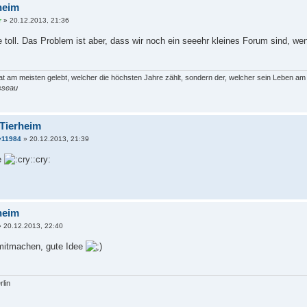
heim
r
» 20.12.2013, 21:36
ee toll. Das Problem ist aber, dass wir noch ein seeehr kleines Forum sind, we
t am meisten gelebt, welcher die höchsten Jahre zählt, sondern der, welcher sein Leben a
sseau
 Tierheim
y11984
» 20.12.2013, 21:39
e
:cry:
heim
 20.12.2013, 22:40
mitmachen, gute Idee
lin