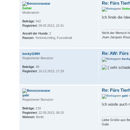
Re: Fürs Tier
Getier
von
Getie
Moderatorin
Ich finde die Id
Beiträge:
942
Registriert:
09.05.2013, 22:41
Nicht der Mensch ha
Anzahl der Hunde:
2
Jean-Jacques Rou
Rassen:
Yorkimischling, Fusselmali
Re: AW: Fürs
becky11984
Registrierter Benutzer
von
beck
Beiträge:
48
sehr schad
Registriert:
16.12.2013, 17:29
Re: Fürs Tier
gabi
von
gabi
»
Registrierter Benutzer
Ich würde auch 
Beiträge:
216
Registriert:
22.05.2013, 08:15
Wohnort:
Berlin
Liebe Grüße aus Ber
Gabi