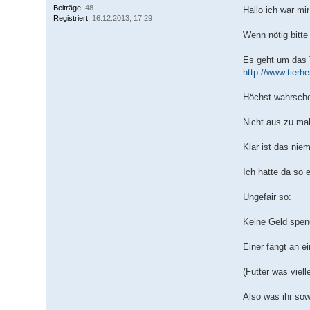
Beiträge:
48
Hallo ich war mi
Registriert:
16.12.2013, 17:29
Wenn nötig bitte
Es geht um das 
http://www.tierh
Höchst wahrsche
Nicht aus zu mal
Klar ist das ni
Ich hatte da so
Ungefair so:
Keine Geld spen
Einer fängt an e
(Futter was viell
Also was ihr sow