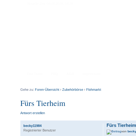
Aktuelle Zeit: 09.08.2026, 14:38
Das Team
FAQ
AGB
Impressum
Gehe zu:
Foren-Übersicht
›
Zubehörbörse
›
Flohmarkt
Fürs Tierheim
Antwort erstellen
Fürs Tierheim
becky11984
Registrierter Benutzer
von
beck