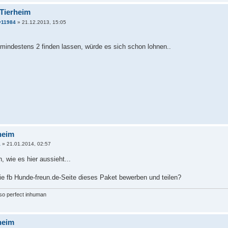
 Tierheim
y11984
» 21.12.2013, 15:05
mindestens 2 finden lassen, würde es sich schon lohnen..
heim
a
» 21.01.2014, 02:57
, wie es hier aussieht...
die fb Hunde-freun.de-Seite dieses Paket bewerben und teilen?
so perfect inhuman
heim