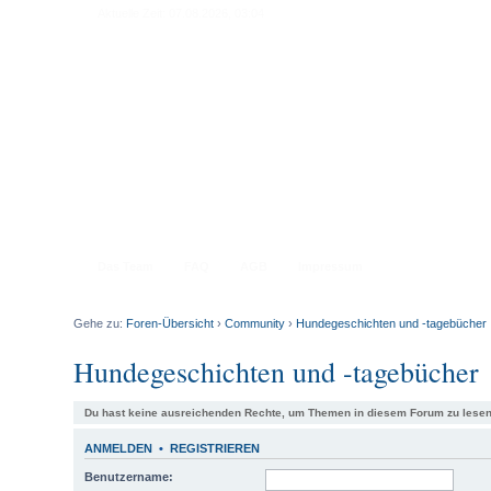
Aktuelle Zeit: 07.08.2026, 03:04
Das Team
FAQ
AGB
Impressum
Gehe zu:
Foren-Übersicht
›
Community
›
Hundegeschichten und -tagebücher
Hundegeschichten und -tagebücher
Du hast keine ausreichenden Rechte, um Themen in diesem Forum zu lesen
ANMELDEN
•
REGISTRIEREN
Benutzername: