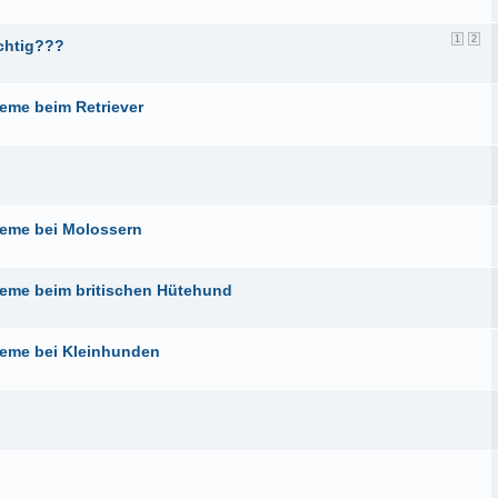
1
2
ichtig???
eme beim Retriever
eme bei Molossern
eme beim britischen Hütehund
leme bei Kleinhunden