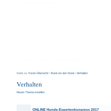
Aktuelle Zeit: 08.08.2026, 09:23
Das Team
FAQ
AGB
Impressum
Gehe zu:
Foren-Übersicht
›
Rund um den Hund
›
Verhalten
Verhalten
Neues Thema erstellen
ONLINE Hunde-Expertenkongress 2017