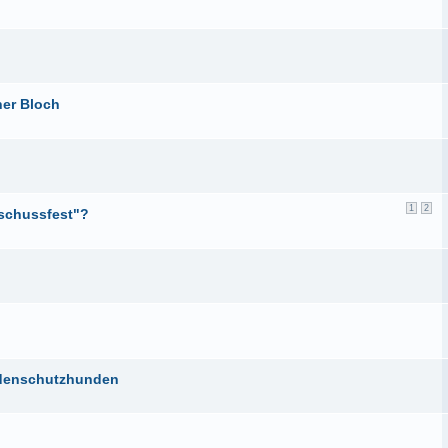
her Bloch
1
2
"schussfest"?
rdenschutzhunden