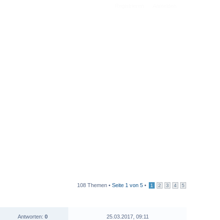
Registrieren
Anmelden
108 Themen •
Seite
1
von
5
•
1
2
3
4
5
STATISTIK
LETZTER BEITRAG
Antworten:
0
25.03.2017, 09:11