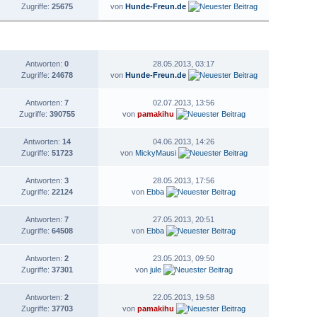
Zugriffe:
25675
von
Hunde-Freun.de
STATISTIK
LETZTER BEITRAG
Antworten:
0
28.05.2013, 03:17
Zugriffe:
24678
von
Hunde-Freun.de
Antworten:
7
02.07.2013, 13:56
Zugriffe:
390755
von
pamakihu
Antworten:
14
04.06.2013, 14:26
Zugriffe:
51723
von
MickyMausi
Antworten:
3
28.05.2013, 17:56
Zugriffe:
22124
von
Ebba
Antworten:
7
27.05.2013, 20:51
Zugriffe:
64508
von
Ebba
Antworten:
2
23.05.2013, 09:50
Zugriffe:
37301
von
jule
Antworten:
2
22.05.2013, 19:58
Zugriffe:
37703
von
pamakihu