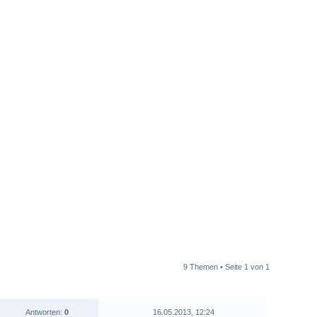
Registrieren
Anmelden
9 Themen • Seite
1
von
1
STATISTIK
LETZTER BEITRAG
Antworten:
0
16.05.2013, 12:24