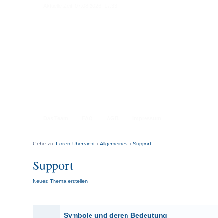
Aktuelle Zeit: 07.08.2026, 17:33
Das Team
FAQ
AGB
Impressum
Gehe zu:
Foren-Übersicht
›
Allgemeines
›
Support
Support
Neues Thema erstellen
BEKA
Symbole und deren Bedeutung