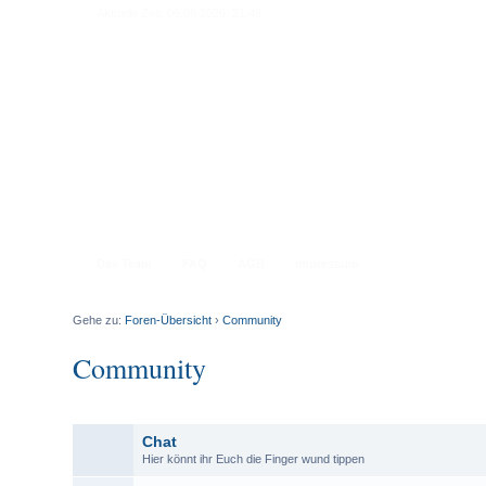
Aktuelle Zeit: 06.08.2026, 21:49
Das Team
FAQ
AGB
Impressum
Gehe zu:
Foren-Übersicht
›
Community
Community
Chat
Hier könnt ihr Euch die Finger wund tippen