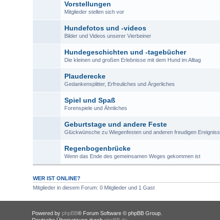
Vorstellungen
Mitglieder stellen sich vor
Hundefotos und -videos
Bilder und Videos unserer Vierbeiner
Hundegeschichten und -tagebücher
Die kleinen und großen Erlebnisse mit dem Hund im Alltag
Plauderecke
Gedankensplitter, Erfreuliches und Ärgerliches
Spiel und Spaß
Forenspiele und Ähnliches
Geburtstage und andere Feste
Glückwünsche zu Wiegenfesten und anderen freudigen Ereignis
Regenbogenbrücke
Wenn das Ende des gemeinsamen Weges gekommen ist
WER IST ONLINE?
Mitglieder in diesem Forum: 0 Mitglieder und 1 Gast
Powered by
phpBB
® Forum Software © phpBB Group.