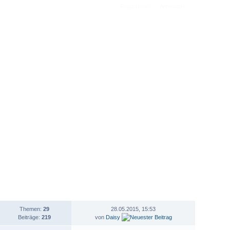
Registrieren
Anmelden
STATISTIK
LETZTER BEITRAG
Themen:
29
28.05.2015, 15:53
Beiträge:
219
von
Daisy