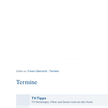
Aktuelle Zeit: 06.08.2026, 20:42
Das Team
FAQ
AGB
Impressum
Gehe zu:
Foren-Übersicht
›
Termine
Termine
TV-Tipps
TV-Sendungen, Filme und Serien rund um den Hund