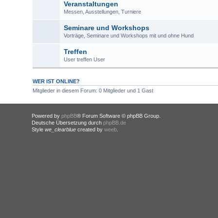
Veranstaltungen
Messen, Ausstellungen, Turniere
Seminare und Workshops
Vorträge, Seminare und Workshops mit und ohne Hund
Treffen
User treffen User
WER IST ONLINE?
Mitglieder in diesem Forum: 0 Mitglieder und 1 Gast
Powered by
phpBB
® Forum Software © phpBB Group.
Deutsche Übersetzung durch
phpBB.de
Style
we_clearblue
created by
weeb
.