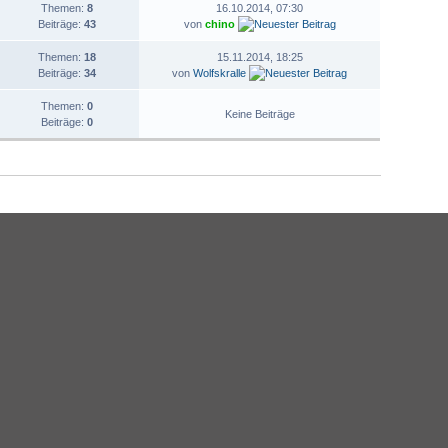
Themen:
8
16.10.2014, 07:30
Beiträge:
43
von
chino
Themen:
18
15.11.2014, 18:25
Beiträge:
34
von
Wolfskralle
Themen:
0
Keine Beiträge
Beiträge:
0