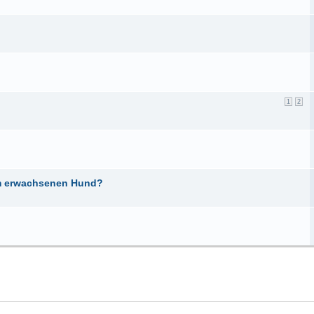
1
2
m erwachsenen Hund?