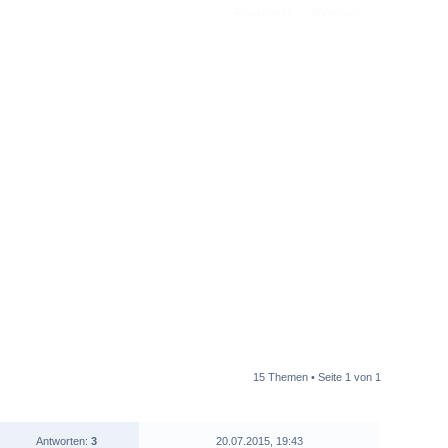
Registrieren
Anmelden
15 Themen • Seite
1
von
1
STATISTIK
LETZTER BEITRAG
Antworten:
3
20.07.2015, 19:43