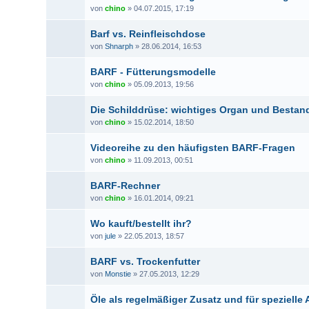
von
chino
» 04.07.2015, 17:19
Barf vs. Reinfleischdose
von
Shnarph
» 28.06.2014, 16:53
BARF - Fütterungsmodelle
von
chino
» 05.09.2013, 19:56
Die Schilddrüse: wichtiges Organ und Bestand
von
chino
» 15.02.2014, 18:50
Videoreihe zu den häufigsten BARF-Fragen
von
chino
» 11.09.2013, 00:51
BARF-Rechner
von
chino
» 16.01.2014, 09:21
Wo kauft/bestellt ihr?
von
jule
» 22.05.2013, 18:57
BARF vs. Trockenfutter
von
Monstie
» 27.05.2013, 12:29
Öle als regelmäßiger Zusatz und für speziel