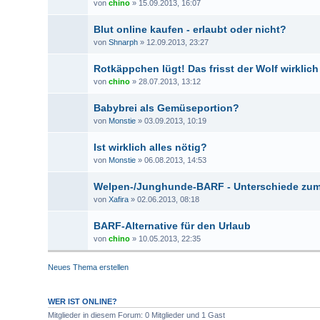
von
chino
» 15.09.2013, 16:07
Blut online kaufen - erlaubt oder nicht?
von
Shnarph
» 12.09.2013, 23:27
Rotkäppchen lügt! Das frisst der Wolf wirklich
von
chino
» 28.07.2013, 13:12
Babybrei als Gemüseportion?
von
Monstie
» 03.09.2013, 10:19
Ist wirklich alles nötig?
von
Monstie
» 06.08.2013, 14:53
Welpen-/Junghunde-BARF - Unterschiede zu
von
Xafira
» 02.06.2013, 08:18
BARF-Alternative für den Urlaub
von
chino
» 10.05.2013, 22:35
Neues Thema erstellen
WER IST ONLINE?
Mitglieder in diesem Forum: 0 Mitglieder und 1 Gast