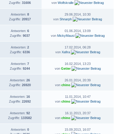
Zugriffe:
31606
von
Wolfskralle
Antworten:
8
29.06.2014, 10:30
Zugriffe:
20917
von
Shnarph
Antworten:
6
01.06.2014, 13:09
Zugriffe:
9037
von
MickyMausi
Antworten:
2
17.02.2014, 06:28
Zugriffe:
6336
von
Xafira
Antworten:
7
16.02.2014, 13:23
Zugriffe:
9244
von
Getier
Antworten:
26
26.01.2014, 20:39
Zugriffe:
26920
von
chino
Antworten:
16
11.01.2014, 10:47
Zugriffe:
22692
von
chino
Antworten:
92
16.11.2013, 20:37
Zugriffe:
133582
von
chino
Antworten:
0
15.09.2013, 16:07