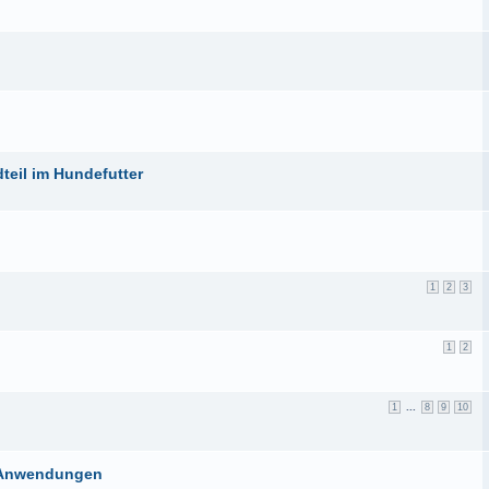
teil im Hundefutter
1
2
3
1
2
...
1
8
9
10
le Anwendungen