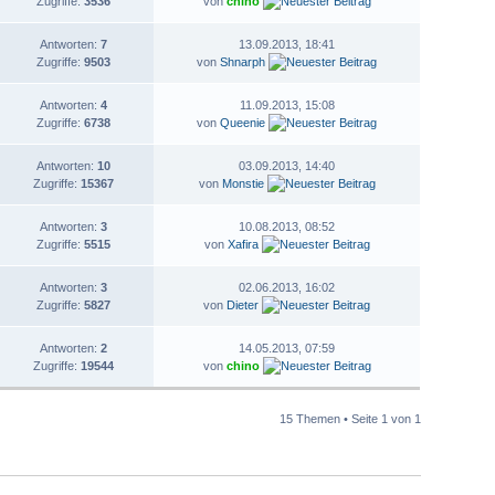
Zugriffe:
3536
von
chino
Antworten:
7
13.09.2013, 18:41
Zugriffe:
9503
von
Shnarph
Antworten:
4
11.09.2013, 15:08
Zugriffe:
6738
von
Queenie
Antworten:
10
03.09.2013, 14:40
Zugriffe:
15367
von
Monstie
Antworten:
3
10.08.2013, 08:52
Zugriffe:
5515
von
Xafira
Antworten:
3
02.06.2013, 16:02
Zugriffe:
5827
von
Dieter
Antworten:
2
14.05.2013, 07:59
Zugriffe:
19544
von
chino
15 Themen • Seite
1
von
1