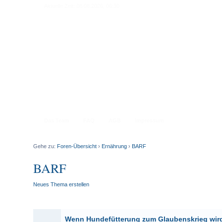
Aktuelle Zeit: 08.08.2026, 06:30
Das Team
FAQ
AGB
Impressum
Gehe zu:
Foren-Übersicht
›
Ernährung
›
BARF
BARF
Neues Thema erstellen
Wenn Hundefütterung zum Glaubenskrieg wir