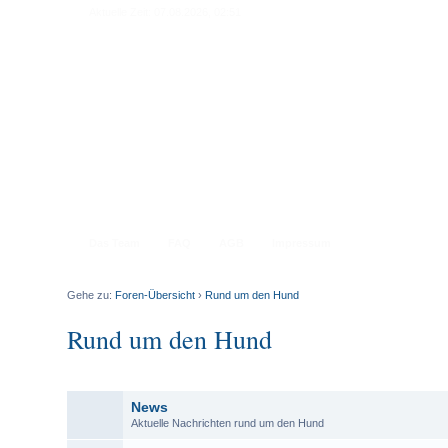
Aktuelle Zeit: 07.08.2026, 02:51
Das Team
FAQ
AGB
Impressum
Gehe zu:
Foren-Übersicht
›
Rund um den Hund
Rund um den Hund
News
Aktuelle Nachrichten rund um den Hund