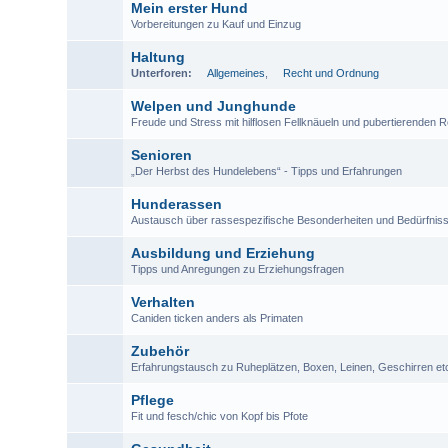
Mein erster Hund
Vorbereitungen zu Kauf und Einzug
Haltung
Unterforen:
Allgemeines
,
Recht und Ordnung
Welpen und Junghunde
Freude und Stress mit hilflosen Fellknäueln und pubertierenden 
Senioren
„Der Herbst des Hundelebens“ - Tipps und Erfahrungen
Hunderassen
Austausch über rassespezifische Besonderheiten und Bedürfnis
Ausbildung und Erziehung
Tipps und Anregungen zu Erziehungsfragen
Verhalten
Caniden ticken anders als Primaten
Zubehör
Erfahrungstausch zu Ruheplätzen, Boxen, Leinen, Geschirren et
Pflege
Fit und fesch/chic von Kopf bis Pfote