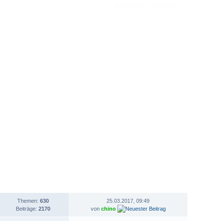
Registrieren
Anmelden
STATISTIK
LETZTER BEITRAG
Themen:
630
25.03.2017, 09:49
Beiträge:
2170
von
chino