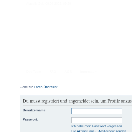
Aktuelle Zeit: 09.08.2026, 09:29
Das Team
FAQ
AGB
Impressum
Gehe zu:
Foren-Übersicht
Du musst registriert und angemeldet sein, um Profile anzu
Benutzername:
Passwort:
Ich habe mein Passwort vergessen
Die Aktivierungs-E-Mail erneut senden