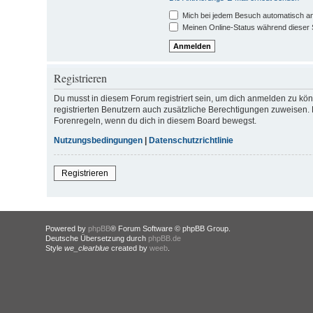
Mich bei jedem Besuch automatisch a
Meinen Online-Status während dieser 
Registrieren
Du musst in diesem Forum registriert sein, um dich anmelden zu könn
registrierten Benutzern auch zusätzliche Berechtigungen zuweisen. 
Forenregeln, wenn du dich in diesem Board bewegst.
Nutzungsbedingungen
|
Datenschutzrichtlinie
Registrieren
Powered by
phpBB
® Forum Software © phpBB Group.
Deutsche Übersetzung durch
phpBB.de
Style
we_clearblue
created by
weeb
.