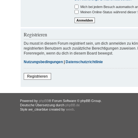
Mich bei jedem Besuch automatisch a
Meinen Online-Status während dieser 
Registrieren
Du musst in diesem Forum registriert sein, um dich anmelden zu könn
registrierten Benutzern auch zusätzliche Berechtigungen zuweisen. 
Forenregeln, wenn du dich in diesem Board bewegst.
Nutzungsbedingungen
|
Datenschutzrichtlinie
Registrieren
Powered by
phpBB
® Forum Software © phpBB Group.
Deutsche Übersetzung durch
phpBB.de
Style
we_clearblue
created by
weeb
.