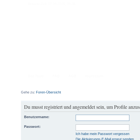
Aktuelle Zeit: 07.08.2026, 05:36
Das Team
FAQ
AGB
Impressum
Gehe zu:
Foren-Übersicht
Du musst registriert und angemeldet sein, um Profile anzu
Benutzername:
Passwort:
Ich habe mein Passwort vergessen
Die Aktivierungs-E-Mail erneut senden