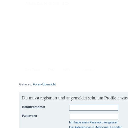
Aktuelle Zeit: 06.08.2026, 11:20
Das Team
FAQ
AGB
Impressum
Gehe zu:
Foren-Übersicht
Du musst registriert und angemeldet sein, um Profile anzu
Benutzername:
Passwort:
Ich habe mein Passwort vergessen
Die Aktivierungs-E-Mail erneut senden