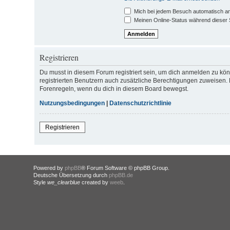
Mich bei jedem Besuch automatisch a
Meinen Online-Status während dieser 
Registrieren
Du musst in diesem Forum registriert sein, um dich anmelden zu könn
registrierten Benutzern auch zusätzliche Berechtigungen zuweisen. 
Forenregeln, wenn du dich in diesem Board bewegst.
Nutzungsbedingungen
|
Datenschutzrichtlinie
Registrieren
Powered by
phpBB
® Forum Software © phpBB Group.
Deutsche Übersetzung durch
phpBB.de
Style
we_clearblue
created by
weeb
.