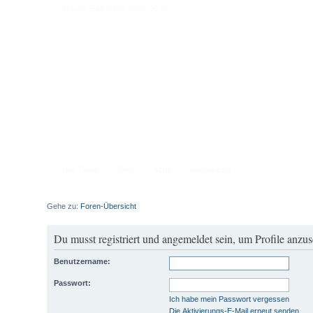
Aktuelle Zeit: 07.08.2026, 20:41
Das Team
FAQ
AGB
Impressum
Gehe zu:
Foren-Übersicht
Du musst registriert und angemeldet sein, um Profile anzu
Benutzername:
Passwort:
Ich habe mein Passwort vergessen
Die Aktivierungs-E-Mail erneut senden