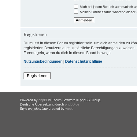
Mich bei jedem Besuch automatisch a
Meinen Online-Status während dieser 
Registrieren
Du musst in diesem Forum registriert sein, um dich anmelden zu könn
registrierten Benutzern auch zusätzliche Berechtigungen zuweisen. 
Forenregeln, wenn du dich in diesem Board bewegst.
Nutzungsbedingungen
|
Datenschutzrichtlinie
Registrieren
Powered by
phpBB
® Forum Software © phpBB Group.
Deutsche Übersetzung durch
phpBB.de
Style
we_clearblue
created by
weeb
.