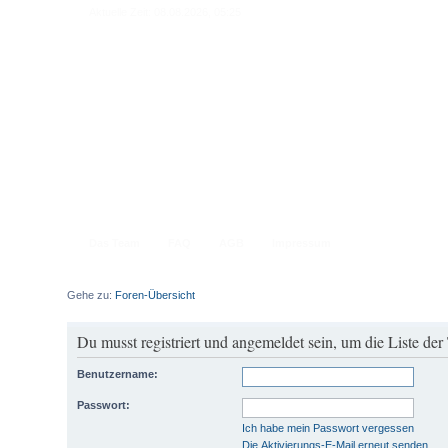
Aktuelle Zeit: 08.08.2026, 05:25
Das Team
FAQ
AGB
Impressum
Gehe zu:
Foren-Übersicht
Du musst registriert und angemeldet sein, um die Liste de
Benutzername:
Passwort:
Ich habe mein Passwort vergessen
Die Aktivierungs-E-Mail erneut senden