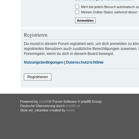
Mich bei jedem Besuch automatisch a
Meinen Online-Status während dieser 
Registrieren
Du musst in diesem Forum registriert sein, um dich anmelden zu könn
registrierten Benutzern auch zusätzliche Berechtigungen zuweisen. 
Forenregeln, wenn du dich in diesem Board bewegst.
Nutzungsbedingungen
|
Datenschutzrichtlinie
Registrieren
Powered by
phpBB
® Forum Software © phpBB Group.
Deutsche Übersetzung durch
phpBB.de
Style
we_clearblue
created by
weeb
.