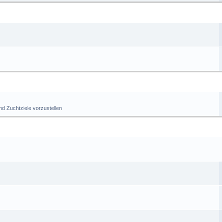
BEHÖRBÖRSE
ÜCHTERECKE
nd Zuchtziele vorzustellen
COMMUNITY