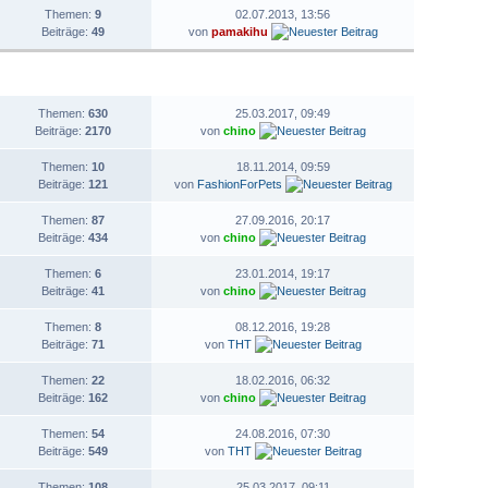
Themen:
9
02.07.2013, 13:56
Beiträge:
49
von
pamakihu
STATISTIK
LETZTER BEITRAG
Themen:
630
25.03.2017, 09:49
Beiträge:
2170
von
chino
Themen:
10
18.11.2014, 09:59
Beiträge:
121
von
FashionForPets
Themen:
87
27.09.2016, 20:17
Beiträge:
434
von
chino
Themen:
6
23.01.2014, 19:17
Beiträge:
41
von
chino
Themen:
8
08.12.2016, 19:28
Beiträge:
71
von
THT
Themen:
22
18.02.2016, 06:32
Beiträge:
162
von
chino
Themen:
54
24.08.2016, 07:30
Beiträge:
549
von
THT
Themen:
108
25.03.2017, 09:11