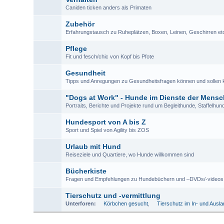
Caniden ticken anders als Primaten
Zubehör
Erfahrungstausch zu Ruheplätzen, Boxen, Leinen, Geschirren et
Pflege
Fit und fesch/chic von Kopf bis Pfote
Gesundheit
Tipps und Anregungen zu Gesundheitsfragen können und sollen k
"Dogs at Work" - Hunde im Dienste der Mens
Portraits, Berichte und Projekte rund um Begleithunde, Staffelhun
Hundesport von A bis Z
Sport und Spiel von Agility bis ZOS
Urlaub mit Hund
Reiseziele und Quartiere, wo Hunde willkommen sind
Bücherkiste
Fragen und Empfehlungen zu Hundebüchern und –DVDs/-videos
Tierschutz und -vermittlung
Unterforen:
Körbchen gesucht
,
Tierschutz im In- und Ausl