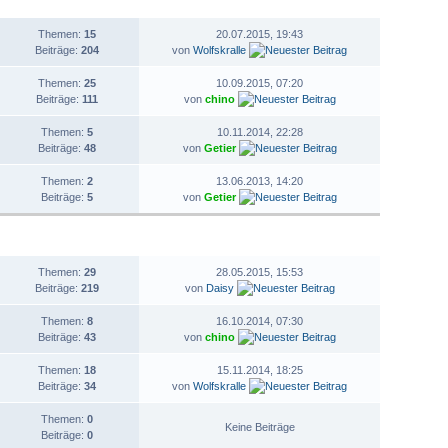
STATISTIK
LETZTER BEITRAG
Themen:
15
20.07.2015, 19:43
Beiträge:
204
von
Wolfskralle
Themen:
25
10.09.2015, 07:20
Beiträge:
111
von
chino
Themen:
5
10.11.2014, 22:28
Beiträge:
48
von
Getier
Themen:
2
13.06.2013, 14:20
Beiträge:
5
von
Getier
STATISTIK
LETZTER BEITRAG
Themen:
29
28.05.2015, 15:53
Beiträge:
219
von
Daisy
Themen:
8
16.10.2014, 07:30
Beiträge:
43
von
chino
Themen:
18
15.11.2014, 18:25
Beiträge:
34
von
Wolfskralle
Themen:
0
Keine Beiträge
Beiträge:
0