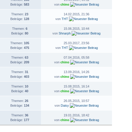
Beiträge:
583
von
chino
Themen:
23
14.02.2015, 21:36
Beiträge:
128
von
THT
Themen:
6
15.06.2015, 10:44
Beiträge:
80
von
Shnarph
Themen:
105
25.03.2017, 23:56
Beiträge:
475
von
THT
Themen:
63
07.04.2016, 05:58
Beiträge:
209
von
chino
Themen:
31
13.09.2016, 14:26
Beiträge:
403
von
chino
Themen:
10
15.08.2015, 16:14
Beiträge:
40
von
chino
Themen:
26
26.05.2015, 10:57
Beiträge:
134
von
Daisy
Themen:
36
19.01.2016, 18:42
Beiträge:
177
von
chino