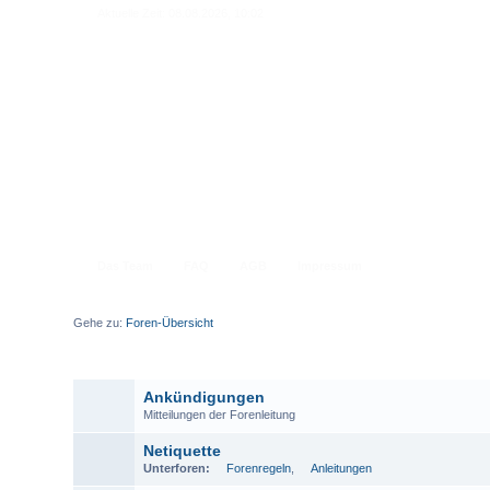
Aktuelle Zeit: 08.08.2026, 10:02
Das Team
FAQ
AGB
Impressum
Gehe zu:
Foren-Übersicht
A
Ankündigungen
Mitteilungen der Forenleitung
Netiquette
Unterforen:
Forenregeln
,
Anleitungen