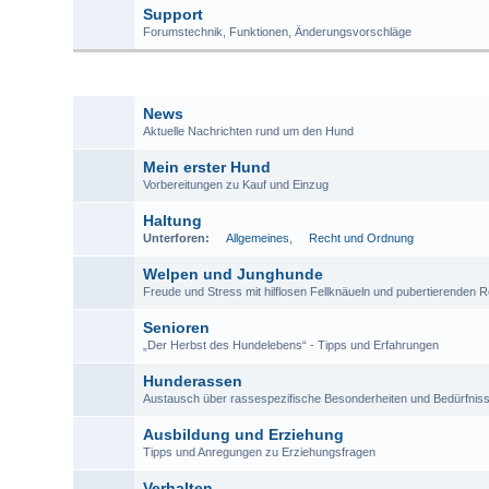
Support
Forumstechnik, Funktionen, Änderungsvorschläge
RUN
News
Aktuelle Nachrichten rund um den Hund
Mein erster Hund
Vorbereitungen zu Kauf und Einzug
Haltung
Unterforen:
Allgemeines
,
Recht und Ordnung
Welpen und Junghunde
Freude und Stress mit hilflosen Fellknäueln und pubertierenden 
Senioren
„Der Herbst des Hundelebens“ - Tipps und Erfahrungen
Hunderassen
Austausch über rassespezifische Besonderheiten und Bedürfnis
Ausbildung und Erziehung
Tipps und Anregungen zu Erziehungsfragen
Verhalten