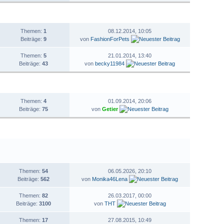
STATISTIK
LETZTER BEITRAG
Themen:
1
08.12.2014, 10:05
Beiträge:
9
von
FashionForPets
Themen:
5
21.01.2014, 13:40
Beiträge:
43
von
becky11984
STATISTIK
LETZTER BEITRAG
Themen:
4
01.09.2014, 20:06
Beiträge:
75
von
Getier
STATISTIK
LETZTER BEITRAG
Themen:
54
06.05.2026, 20:10
Beiträge:
562
von
Monika46Lena
Themen:
82
26.03.2017, 00:00
Beiträge:
3100
von
THT
Themen:
17
27.08.2015, 10:49