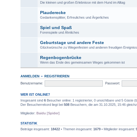
Die kleinen und großen Erlebnisse mit dem Hund im Alltag
Plauderecke
Gedankensplitter, Erfreuliches und Ärgerliches
Spiel und Spaß
Forenspiele und Ähnliches
Geburtstage und andere Feste
Glückwünsche zu Wiegenfesten und anderen freudigen Ereignis
Regenbogenbrücke
Wenn das Ende des gemeinsamen Weges gekommen ist
ANMELDEN
•
REGISTRIEREN
Benutzername:
Passwort:
WER IST ONLINE?
Insgesamt sind
6
Besucher online: 1 registrierter, 0 unsichtbare und 5 Gäste 
Der Besucherrekord liegt bei
508
Besuchern, die am 31.10.2025, 15:46 gleichze
Mitglieder:
Baidu [Spider]
STATISTIK
Beiträge insgesamt:
18422
• Themen insgesamt:
1679
• Mitglieder insgesamt: