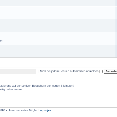
sen
|
Mich bei jedem Besuch automatisch anmelden
(basierend auf den aktiven Besuchern der letzten 3 Minuten)
itig online waren.
9206
• Unser neuestes Mitglied:
rcprojes