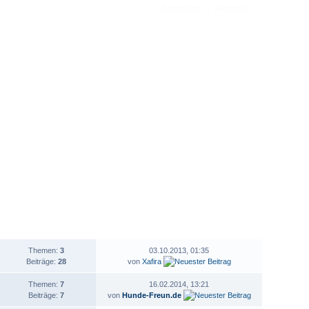
Registrieren
Anmelden
STATISTIK
LETZTER BEITRAG
Themen:
3
03.10.2013, 01:35
Beiträge:
28
von
Xafira
Themen:
7
16.02.2014, 13:21
Beiträge:
7
von
Hunde-Freun.de