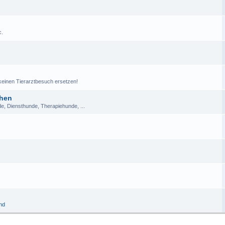
c.
einen Tierarztbesuch ersetzen!
chen
de, Diensthunde, Therapiehunde, ...
and