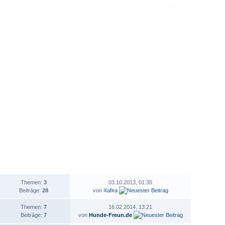
Registrieren
Anmelden
STATISTIK
LETZTER BEITRAG
Themen:
3
03.10.2013, 01:35
Beiträge:
28
von
Xafira
Themen:
7
16.02.2014, 13:21
Beiträge:
7
von
Hunde-Freun.de