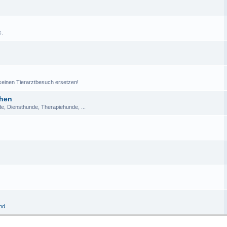
c.
einen Tierarztbesuch ersetzen!
chen
de, Diensthunde, Therapiehunde, ...
and