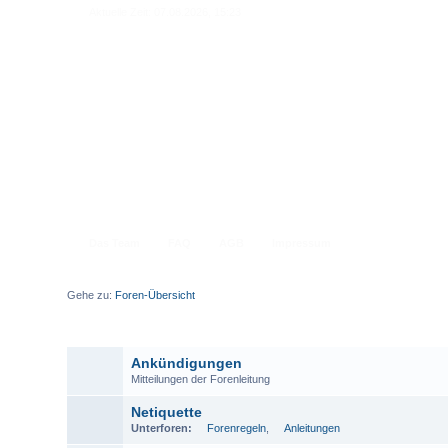
Aktuelle Zeit: 07.08.2026, 15:23
Das Team
FAQ
AGB
Impressum
Gehe zu:
Foren-Übersicht
A
Ankündigungen
Mitteilungen der Forenleitung
Netiquette
Unterforen:
Forenregeln
,
Anleitungen