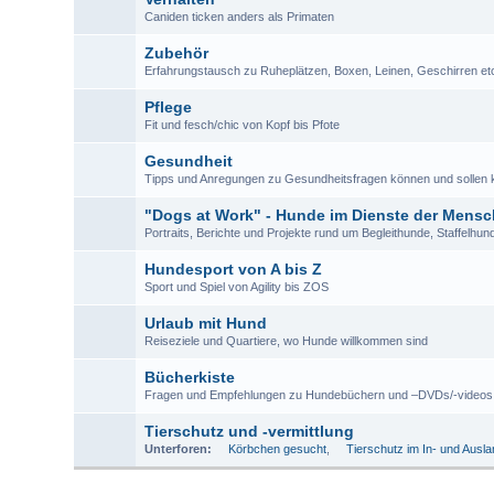
Caniden ticken anders als Primaten
Zubehör
Erfahrungstausch zu Ruheplätzen, Boxen, Leinen, Geschirren et
Pflege
Fit und fesch/chic von Kopf bis Pfote
Gesundheit
Tipps und Anregungen zu Gesundheitsfragen können und sollen k
"Dogs at Work" - Hunde im Dienste der Mens
Portraits, Berichte und Projekte rund um Begleithunde, Staffelhun
Hundesport von A bis Z
Sport und Spiel von Agility bis ZOS
Urlaub mit Hund
Reiseziele und Quartiere, wo Hunde willkommen sind
Bücherkiste
Fragen und Empfehlungen zu Hundebüchern und –DVDs/-videos
Tierschutz und -vermittlung
Unterforen:
Körbchen gesucht
,
Tierschutz im In- und Ausl