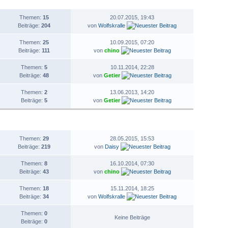
STATISTIK
LETZTER BEITRAG
Themen:
15
20.07.2015, 19:43
Beiträge:
204
von
Wolfskralle
Themen:
25
10.09.2015, 07:20
Beiträge:
111
von
chino
Themen:
5
10.11.2014, 22:28
Beiträge:
48
von
Getier
Themen:
2
13.06.2013, 14:20
Beiträge:
5
von
Getier
STATISTIK
LETZTER BEITRAG
Themen:
29
28.05.2015, 15:53
Beiträge:
219
von
Daisy
Themen:
8
16.10.2014, 07:30
Beiträge:
43
von
chino
Themen:
18
15.11.2014, 18:25
Beiträge:
34
von
Wolfskralle
Themen:
0
Keine Beiträge
Beiträge:
0