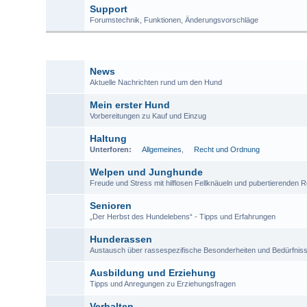
Support
Forumstechnik, Funktionen, Änderungsvorschläge
RUN
News
Aktuelle Nachrichten rund um den Hund
Mein erster Hund
Vorbereitungen zu Kauf und Einzug
Haltung
Unterforen:
Allgemeines
,
Recht und Ordnung
Welpen und Junghunde
Freude und Stress mit hilflosen Fellknäueln und pubertierenden 
Senioren
„Der Herbst des Hundelebens“ - Tipps und Erfahrungen
Hunderassen
Austausch über rassespezifische Besonderheiten und Bedürfnis
Ausbildung und Erziehung
Tipps und Anregungen zu Erziehungsfragen
Verhalten