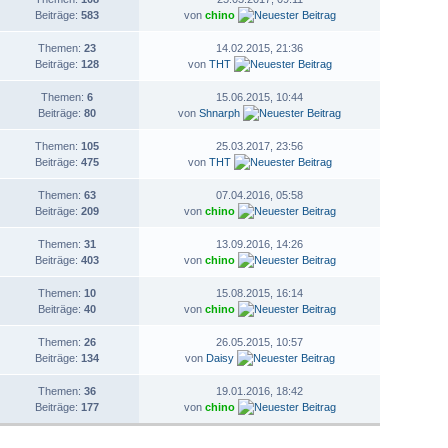
Beiträge:
583
von
chino
Themen:
23
14.02.2015, 21:36
Beiträge:
128
von
THT
Themen:
6
15.06.2015, 10:44
Beiträge:
80
von
Shnarph
Themen:
105
25.03.2017, 23:56
Beiträge:
475
von
THT
Themen:
63
07.04.2016, 05:58
Beiträge:
209
von
chino
Themen:
31
13.09.2016, 14:26
Beiträge:
403
von
chino
Themen:
10
15.08.2015, 16:14
Beiträge:
40
von
chino
Themen:
26
26.05.2015, 10:57
Beiträge:
134
von
Daisy
Themen:
36
19.01.2016, 18:42
Beiträge:
177
von
chino