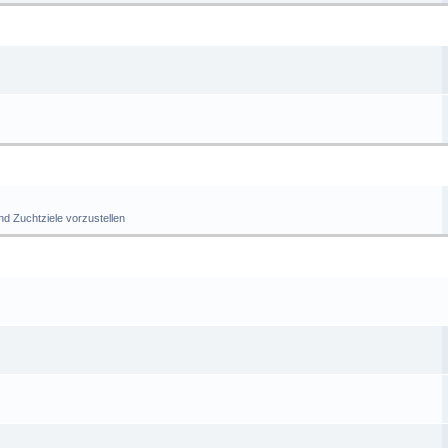
BEHÖRBÖRSE
ÜCHTERECKE
nd Zuchtziele vorzustellen
COMMUNITY