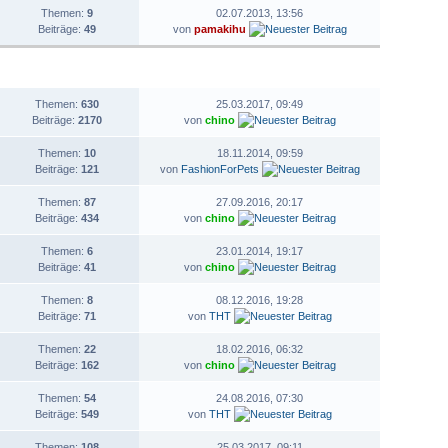
Themen:
9
02.07.2013, 13:56
Beiträge:
49
von
pamakihu
STATISTIK
LETZTER BEITRAG
Themen:
630
25.03.2017, 09:49
Beiträge:
2170
von
chino
Themen:
10
18.11.2014, 09:59
Beiträge:
121
von
FashionForPets
Themen:
87
27.09.2016, 20:17
Beiträge:
434
von
chino
Themen:
6
23.01.2014, 19:17
Beiträge:
41
von
chino
Themen:
8
08.12.2016, 19:28
Beiträge:
71
von
THT
Themen:
22
18.02.2016, 06:32
Beiträge:
162
von
chino
Themen:
54
24.08.2016, 07:30
Beiträge:
549
von
THT
Themen:
108
25.03.2017, 09:11