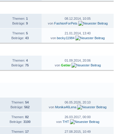
STATISTIK
LETZTER BEITRAG
Themen:
1
08.12.2014, 10:05
Beiträge:
9
von
FashionForPets
Themen:
5
21.01.2014, 13:40
Beiträge:
43
von
becky11984
STATISTIK
LETZTER BEITRAG
Themen:
4
01.09.2014, 20:06
Beiträge:
75
von
Getier
STATISTIK
LETZTER BEITRAG
Themen:
54
06.05.2026, 20:10
Beiträge:
562
von
Monika46Lena
Themen:
82
26.03.2017, 00:00
Beiträge:
3100
von
THT
Themen:
17
27.08.2015, 10:49