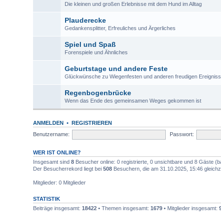
Die kleinen und großen Erlebnisse mit dem Hund im Alltag
Plauderecke
Gedankensplitter, Erfreuliches und Ärgerliches
Spiel und Spaß
Forenspiele und Ähnliches
Geburtstage und andere Feste
Glückwünsche zu Wiegenfesten und anderen freudigen Ereignis
Regenbogenbrücke
Wenn das Ende des gemeinsamen Weges gekommen ist
ANMELDEN
•
REGISTRIEREN
Benutzername:
Passwort:
WER IST ONLINE?
Insgesamt sind
8
Besucher online: 0 registrierte, 0 unsichtbare und 8 Gäste (
Der Besucherrekord liegt bei
508
Besuchern, die am 31.10.2025, 15:46 gleichze
Mitglieder: 0 Mitglieder
STATISTIK
Beiträge insgesamt:
18422
• Themen insgesamt:
1679
• Mitglieder insgesamt: