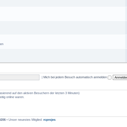
sen
|
Mich bei jedem Besuch automatisch anmelden
basierend auf den aktiven Besuchern der letzten 3 Minuten)
itig online waren.
9206
• Unser neuestes Mitglied:
rcprojes