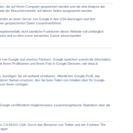
en, die auf Ihrem Computer gespeichert werden und die eine Analyse der
ie der Besucherverkehr auf diesen Seiten ausgewertet werden.
erden an einen Server von Google in den USA übertragen und dort
Ihnen gespeicherten Daten zusammenführen.
gegebenenfalls nicht sämtliche Funktionen dieser Website voll umfänglich
 Weise und zu dem zuvor benannten Zweck einverstanden.
lte von Google und unseren Partnern. Google speichert sowohl die Information,
it Ihrem Profilnamen und Ihrem Foto in Google-Diensten, wie etwa in
enötigen Sie ein weltweit sichtbares, öffentliches Google-Profil, das
eren Namen ersetzen, den Sie beim Teilen von Inhalten über Ihr Google-
 von Ihnen verfügen.
ogle veröffentlicht möglicherweise zusammengefasste Statistiken über die
sco, CA 94103, USA. Durch das Benutzen von Twitter und der Funktion "Re-
ragen.