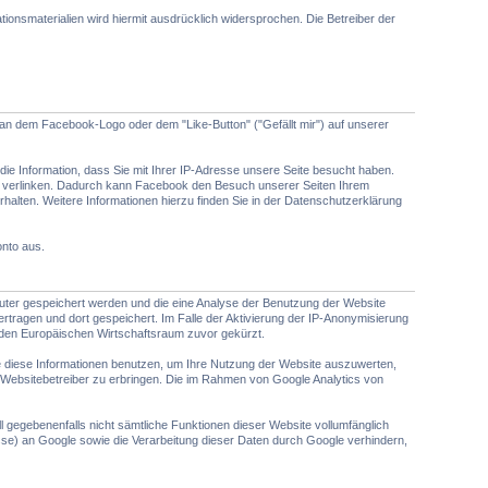
onsmaterialien wird hiermit ausdrücklich widersprochen. Die Betreiber der
 an dem Facebook-Logo oder dem "Like-Button" ("Gefällt mir") auf unserer
e Information, dass Sie mit Ihrer IP-Adresse unsere Seite besucht haben.
il verlinken. Dadurch kann Facebook den Besuch unserer Seiten Ihrem
halten. Weitere Informationen hierzu finden Sie in der Datenschutzerklärung
nto aus.
puter gespeichert werden und die eine Analyse der Benutzung der Website
tragen und dort gespeichert. Im Falle der Aktivierung der IP-Anonymisierung
 den Europäischen Wirtschaftsraum zuvor gekürzt.
le diese Informationen benutzen, um Ihre Nutzung der Website auszuwerten,
Websitebetreiber zu erbringen. Die im Rahmen von Google Analytics von
l gegebenenfalls nicht sämtliche Funktionen dieser Website vollumfänglich
se) an Google sowie die Verarbeitung dieser Daten durch Google verhindern,