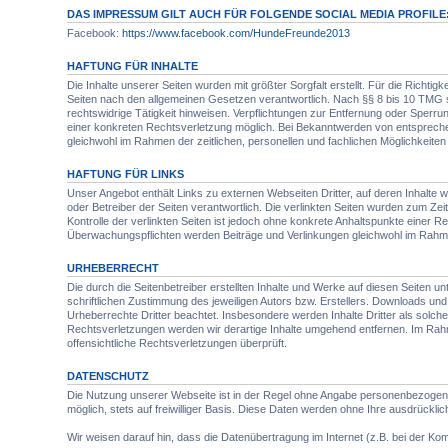
DAS IMPRESSUM GILT AUCH FÜR FOLGENDE SOCIAL MEDIA PROFILE
Facebook:
https://www.facebook.com/HundeFreunde2013
HAFTUNG FÜR INHALTE
Die Inhalte unserer Seiten wurden mit größter Sorgfalt erstellt. Für die Richti
Seiten nach den allgemeinen Gesetzen verantwortlich. Nach §§ 8 bis 10 TMG si
rechtswidrige Tätigkeit hinweisen. Verpflichtungen zur Entfernung oder Sperr
einer konkreten Rechtsverletzung möglich. Bei Bekanntwerden von entsprech
gleichwohl im Rahmen der zeitlichen, personellen und fachlichen Möglichkeiten 
HAFTUNG FÜR LINKS
Unser Angebot enthält Links zu externen Webseiten Dritter, auf deren Inhalte w
oder Betreiber der Seiten verantwortlich. Die verlinkten Seiten wurden zum Ze
Kontrolle der verlinkten Seiten ist jedoch ohne konkrete Anhaltspunkte eine
Überwachungspflichten werden Beiträge und Verlinkungen gleichwohl im Rahmen 
URHEBERRECHT
Die durch die Seitenbetreiber erstellten Inhalte und Werke auf diesen Seiten 
schriftlichen Zustimmung des jeweiligen Autors bzw. Erstellers. Downloads und K
Urheberrechte Dritter beachtet. Insbesondere werden Inhalte Dritter als sol
Rechtsverletzungen werden wir derartige Inhalte umgehend entfernen. Im Rahm
offensichtliche Rechtsverletzungen überprüft.
DATENSCHUTZ
Die Nutzung unserer Webseite ist in der Regel ohne Angabe personenbezogene
möglich, stets auf freiwilliger Basis. Diese Daten werden ohne Ihre ausdrückli
Wir weisen darauf hin, dass die Datenübertragung im Internet (z.B. bei der Kom