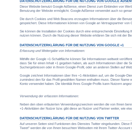
DATENSCHUTZERKLÄRUNG FÜR DIE NUTZUNG VON GOOGLE ADSEN
Diese Website benutzt Google AdSense, einen Dienst zum Einbinden von Werbe
Benutzung der Website ermöglicht. Google AdSense verwendet auch so genan
Die durch Cookies und Web Beacons erzeugten Informationen über die Benutzu
gespeichert. Diese Informationen können von Google an Vertragspartner von 
Sie können die Installation der Cookies durch eine entsprechende Einstellung I
nutzen können. Durch die Nutzung dieser Website erklären Sie sich mit der 
DATENSCHUTZERKLÄRUNG FÜR DIE NUTZUNG VON GOOGLE +1
Erfassung und Weitergabe von Informationen:
Mithilfe der Google +1-Schaltfläche können Sie Informationen weltweit veröffen
dass Sie für einen Inhalt +1 gegeben haben, als auch Informationen über die 
Suchergebnissen oder in Ihrem Google-Profil, oder an anderen Stellen auf Web
Google zeichnet Informationen über Ihre +1-Aktivitäten auf, um die Google-Die
zumindest den für das Profil gewählten Namen enthalten muss. Dieser Name w
Konto verwendet haben. Die Identität Ihres Google-Profils kann Nutzern angez
Verwendung der erfassten Informationen:
Neben den oben erläuterten Verwendungszwecken werden die von Ihnen bereit
+1-Aktivitäten der Nutzer bzw. gibt diese an Nutzer und Partner weiter, wie e
DATENSCHUTZERKLÄRUNG FÜR DIE NUTZUNG VON TWITTER
Auf unseren Seiten sind Funktionen des Dienstes Twitter eingebunden. Diese 
Tweet" werden die von Ihnen besuchten Webseiten mit Ihrem Twitter-Account 