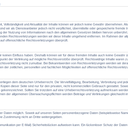
:
gkeit, Vollständigkeit und Aktualität der Inhalte können wir jedoch keine Gewähr übernehmen. 
nd wir als Diensteanbieter jedoch nicht verpflichtet, übermittelte oder gespeicherte fremd
ung der Nutzung von Informationen nach den allgemeinen Gesetzen bleiben hiervon unberührt. 
enden Rechtsverletzungen werden wir diese Inhalte umgehend entfernen. Im Rahmen der al
auf offensichtliche Rechtsverletzungen überprüft.
ir keinen Einfluss haben. Deshalb können wir für diese fremden Inhalte auch keine Gewähr über
itpunkt der Verlinkung auf mögliche Rechtsverstöße überprüft. Rechtswidrige Inhalte waren zu
r Rechtsverletzung nicht zumutbar. Bei Bekanntwerden von Rechtsverletzungen werden wir de
der zeitlichen, personellen und fachlichen Möglichkeiten auf offensichtliche Rechtsverletz
unterliegen dem deutschen Urheberrecht. Die Vervielfältigung, Bearbeitung, Verbreitung und 
opien dieser Seite sind nur für den privaten, nicht kommerziellen Gebrauch gestattet. Soweit 
che gekennzeichnet. Sollten Sie trotzdem auf eine Urheberrechtsverletzung aufmerksam werd
en der allgemeinen Überwachungspflichten werden Beiträge und Verlinkungen gleichwohl im 
r Daten möglich. Soweit auf unseren Seiten personenbezogene Daten (beispielsweise Name, 
che Zustimmung nicht an Dritte weitergegeben.
munikation per E-Mail) Sicherheitslücken aufweisen kann. Ein lückenloser Schutz der Daten vo