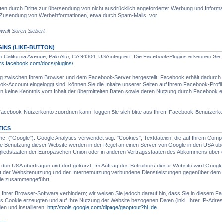
n durch Dritte zur übersendung von nicht ausdrücklich angeforderter Werbung und Informati
ten Zusendung von Werbeinformationen, etwa durch Spam-Mails, vor.
walt Sören Siebert
NS (LIKE-BUTTON)
California Avenue, Palo Alto, CA 94304, USA integriert. Die Facebook-Plugins erkennen Sie
ers.facebook.com/docs/plugins/
.
ng zwischen Ihrem Browser und dem Facebook-Server hergestellt. Facebook erhält dadurch di
ok-Account eingeloggt sind, können Sie die Inhalte unserer Seiten auf Ihrem Facebook-Prof
ten keine Kenntnis vom Inhalt der übermittelten Daten sowie deren Nutzung durch Facebook er
acebook-Nutzerkonto zuordnen kann, loggen Sie sich bitte aus Ihrem Facebook-Benutzerko
TICS
nc. ("Google"). Google Analytics verwendet sog. "Cookies", Textdateien, die auf Ihrem Com
re Benutzung dieser Website werden in der Regel an einen Server von Google in den USA über
itgliedstaaten der Europäischen Union oder in anderen Vertragsstaaten des Abkommens über
in den USA übertragen und dort gekürzt. Im Auftrag des Betreibers dieser Website wird Goog
t der Websitenutzung und der Internetnutzung verbundene Dienstleistungen gegenüber dem 
gle zusammengeführt.
hrer Browser-Software verhindern; wir weisen Sie jedoch darauf hin, dass Sie in diesem Fal
 Cookie erzeugten und auf Ihre Nutzung der Website bezogenen Daten (inkl. Ihrer IP-Adres
en und installieren:
http://tools.google.com/dlpage/gaoptout?hl=de
.