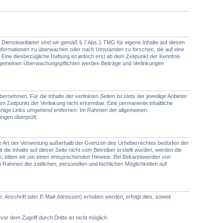
Als Diensteanbieter sind wir gemäß § 7 Abs.1 TMG für eigene Inhalte auf diesen
e Informationen zu überwachen oder nach Umständen zu forschen, die auf eine
Eine diesbezügliche Haftung ist jedoch erst ab dem Zeitpunkt der Kenntnis
lgemeinen Überwachungspflichten werden Beiträge und Verlinkungen
nehmen. Für die Inhalte der verlinkten Seiten ist stets der jeweilige Anbieter
m Zeitpunkt der Verlinkung nicht erkennbar. Eine permanente inhaltliche
rartige Links umgehend entfernen. Im Rahmen der allgemeinen
ungen überprüft.
jede Art der Verwertung außerhalb der Grenzen des Urheberrechtes bedürfen der
die Inhalte auf dieser Seite nicht vom Betreiber erstellt wurden, werden die
en, bitten wir um einen entsprechenden Hinweis. Bei Bekanntwerden von
Rahmen der zeitlichen, personellen und fachlichen Möglichkeiten auf
Anschrift oder E-Mail-Adressen) erhoben werden, erfolgt dies, soweit
r dem Zugriff durch Dritte ist nicht möglich.