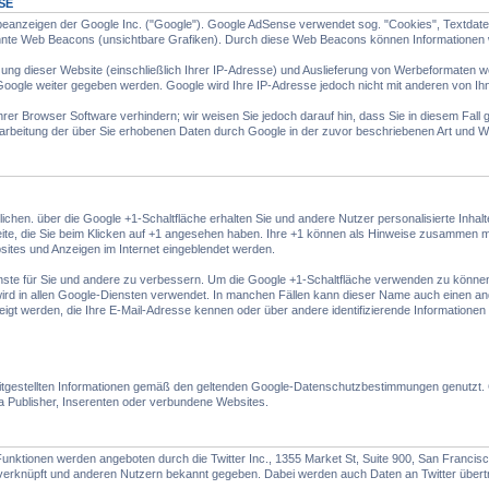
SE
anzeigen der Google Inc. ("Google"). Google AdSense verwendet sog. "Cookies", Textdatei
nte Web Beacons (unsichtbare Grafiken). Durch diese Web Beacons können Informationen w
ng dieser Website (einschließlich Ihrer IP-Adresse) und Auslieferung von Werbeformaten w
Google weiter gegeben werden. Google wird Ihre IP-Adresse jedoch nicht mit anderen von 
hrer Browser Software verhindern; wir weisen Sie jedoch darauf hin, dass Sie in diesem Fall 
Bearbeitung der über Sie erhobenen Daten durch Google in der zuvor beschriebenen Art und
tlichen. über die Google +1-Schaltfläche erhalten Sie und andere Nutzer personalisierte Inha
Seite, die Sie beim Klicken auf +1 angesehen haben. Ihre +1 können als Hinweise zusammen m
sites und Anzeigen im Internet eingeblendet werden.
nste für Sie und andere zu verbessern. Um die Google +1-Schaltfläche verwenden zu können, b
ird in allen Google-Diensten verwendet. In manchen Fällen kann dieser Name auch einen and
eigt werden, die Ihre E-Mail-Adresse kennen oder über andere identifizierende Informationen
gestellten Informationen gemäß den geltenden Google-Datenschutzbestimmungen genutzt. Go
twa Publisher, Inserenten oder verbundene Websites.
Funktionen werden angeboten durch die Twitter Inc., 1355 Market St, Suite 900, San Franci
verknüpft und anderen Nutzern bekannt gegeben. Dabei werden auch Daten an Twitter übert