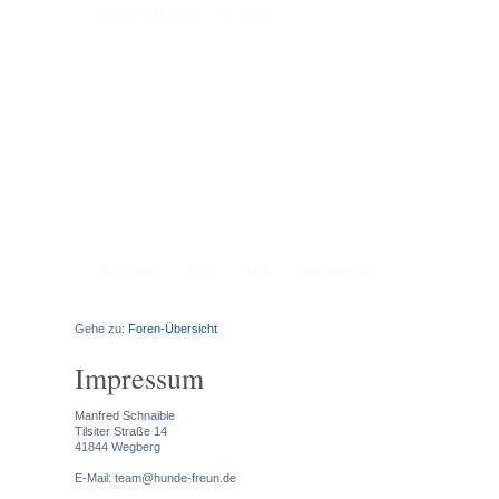
Aktuelle Zeit: 07.08.2026, 17:38
Das Team
FAQ
AGB
Impressum
Gehe zu:
Foren-Übersicht
Impressum
Manfred Schnaible
Tilsiter Straße 14
41844 Wegberg
E-Mail: team@hunde-freun.de