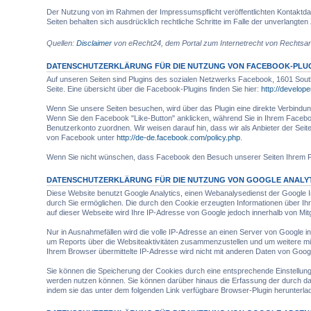
Der Nutzung von im Rahmen der Impressumspflicht veröffentlichten Kontaktdate
Seiten behalten sich ausdrücklich rechtliche Schritte im Falle der unverlang
Quellen:
Disclaimer
von eRecht24, dem Portal zum Internetrecht von Rechtsan
DATENSCHUTZERKLÄRUNG FÜR DIE NUTZUNG VON FACEBOOK-PLUGI
Auf unseren Seiten sind Plugins des sozialen Netzwerks Facebook, 1601 South 
Seite. Eine übersicht über die Facebook-Plugins finden Sie hier:
http://develop
Wenn Sie unsere Seiten besuchen, wird über das Plugin eine direkte Verbindu
Wenn Sie den Facebook "Like-Button" anklicken, während Sie in Ihrem Facebo
Benutzerkonto zuordnen. Wir weisen darauf hin, dass wir als Anbieter der Sei
von Facebook unter
http://de-de.facebook.com/policy.php
.
Wenn Sie nicht wünschen, dass Facebook den Besuch unserer Seiten Ihrem F
DATENSCHUTZERKLÄRUNG FÜR DIE NUTZUNG VON GOOGLE ANALY
Diese Website benutzt Google Analytics, einen Webanalysedienst der Google I
durch Sie ermöglichen. Die durch den Cookie erzeugten Informationen über Ih
auf dieser Webseite wird Ihre IP-Adresse von Google jedoch innerhalb von M
Nur in Ausnahmefällen wird die volle IP-Adresse an einen Server von Google 
um Reports über die Websiteaktivitäten zusammenzustellen und um weitere mi
Ihrem Browser übermittelte IP-Adresse wird nicht mit anderen Daten von Goo
Sie können die Speicherung der Cookies durch eine entsprechende Einstellung I
werden nutzen können. Sie können darüber hinaus die Erfassung der durch das
indem sie das unter dem folgenden Link verfügbare Browser-Plugin herunterlad